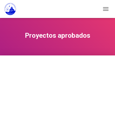
C
A
M
B
I
Proyectos aprobados
A
R
M
O
D
O
D
E
N
A
V
E
G
A
C
I