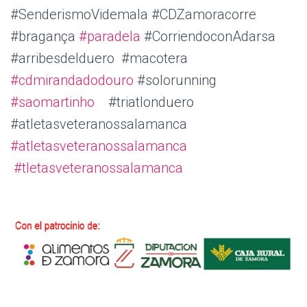
#SenderismoVidemala #CDZamoracorre
#bragança
#paradela
#CorriendoconAdarsa
#arribesdelduero #macotera
#cdmirandadodouro
#solorunning
#saomartinho
#triatlonduero
#atletasveteranossalamanca
#atletasveteranossalamanca
#tletasveteranossalamanca