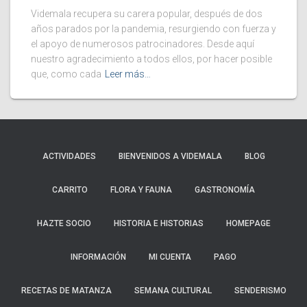
Videmala recupera su carera popular, después de dos
años parados por la pandemia, resurgiendo con fuerza y
el apoyo de numerosos patrocinadores. Desde aquí
nuestro agradecimiento a todos ellos, por hacer posible
que, como cada
Leer más…
ACTIVIDADES
BIENVENIDOS A VIDEMALA
BLOG
CARRITO
FLORA Y FAUNA
GASTRONOMÍA
HAZTE SOCIO
HISTORIA E HISTORIAS
HOMEPAGE
INFORMACIÓN
MI CUENTA
PAGO
RECETAS DE MATANZA
SEMANA CULTURAL
SENDERISMO