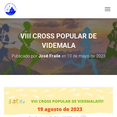
C
A
M
B
I
VIII CROSS POPULAR DE
A
R
VIDEMALA
M
O
Publicado por
José Fraile
en
10 de mayo de 2023
D
O
D
E
N
A
V
E
G
A
C
I